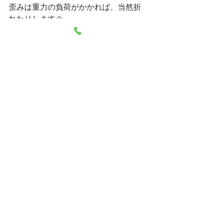
歪みは重力の負荷がかかれば、当然折
れたりします☺
年輪のように少しづつ時間をかけて、
骨格から蘇らせてあげませんか？
最新記事
すべて表示