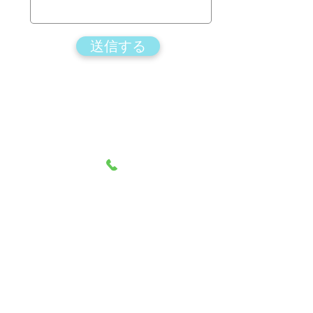
送信する
ホーム
エアリアル布
お客様の変化
LOOP教室